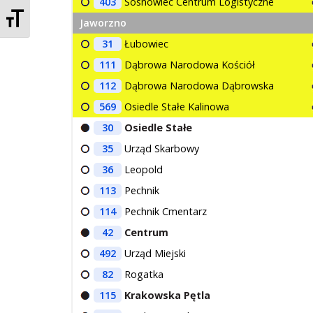
403
Sosnowiec Centrum Logistyczne
Zmień rozmiar czcionek
Jaworzno
31
Łubowiec
111
Dąbrowa Narodowa Kościół
112
Dąbrowa Narodowa Dąbrowska
569
Osiedle Stałe Kalinowa
30
Osiedle Stałe
35
Urząd Skarbowy
36
Leopold
113
Pechnik
114
Pechnik Cmentarz
42
Centrum
492
Urząd Miejski
82
Rogatka
115
Krakowska Pętla