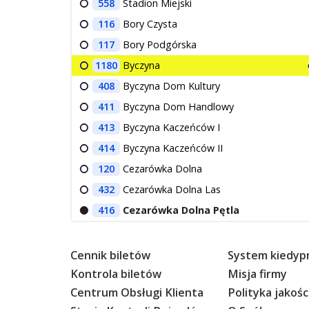
558
Stadion Miejski
116
Bory Czysta
117
Bory Podgórska
1180
Byczyna
408
Byczyna Dom Kultury
411
Byczyna Dom Handlowy
413
Byczyna Kaczeńców I
414
Byczyna Kaczeńców II
120
Cezarówka Dolna
432
Cezarówka Dolna Las
416
Cezarówka Dolna Pętla
Cennik biletów
System kiedypr
Kontrola biletów
Misja firmy
Centrum Obsługi Klienta
Polityka jakośc