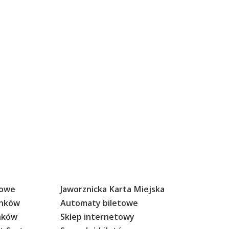
sowe
Jaworznicka Karta Miejska
anków
Automaty biletowe
anków
Sklep internetowy