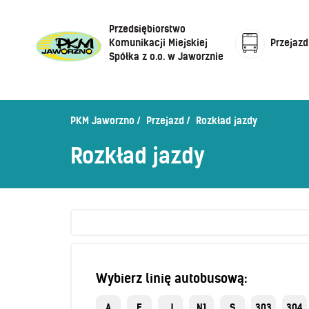
Przedsiębiorstwo
Komunikacji Miejskiej
Przejazd
Spółka z o.o. w Jaworznie
Cennik biletów
Centrum Obsługi Klienta
Rozkład jazdy
PKM Jaworzno
Przejazd
Rozkład jazdy
Honorowanie biletów ZK„KM”
O Spółce
Rozkład jazdy
Sprzedaż biletów u kierowców
Zaplanuj podróż –
wyszukiwarka połączeń
Sklep internetowy
Wybierz linię autobusową:
A
E
J
N1
S
303
304