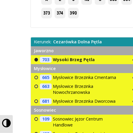
373
374
390
Kierunek:
Cezarówka Dolna Pętla
Jaworzno
703
Wysoki Brzeg Pętla
Mysłowice
665
Mysłowice Brzezinka Cmentarna
663
Mysłowice Brzezinka
Nowochrzanowska
681
Mysłowice Brzezinka Dworcowa
Sosnowiec
109
Sosnowiec Jęzor Centrum
Przełącz wysoki kontrast
Handlowe