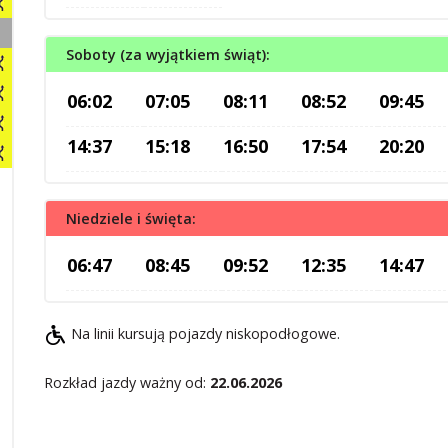
Soboty (za wyjątkiem świąt):
06:02
07:05
08:11
08:52
09:45
14:37
15:18
16:50
17:54
20:20
Niedziele i święta:
06:47
08:45
09:52
12:35
14:47
Na linii kursują pojazdy niskopodłogowe.
Rozkład jazdy ważny od:
22.06.2026