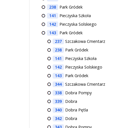
238
Park Gródek
141
Pieczyska Szkoła
142
Pieczyska Solskiego
143
Park Gródek
237
Szczakowa Cmentarz
238
Park Gródek
141
Pieczyska Szkoła
142
Pieczyska Solskiego
143
Park Gródek
344
Szczakowa Cmentarz
338
Dobra Pompy
339
Dobra
340
Dobra Pętla
342
Dobra
343
Dobra Pompy