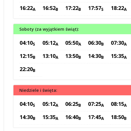
16:22
16:52
17:22
17:57
18:22
A
B
B
S
A
Soboty (za wyjątkiem świąt):
04:10
05:12
05:50
06:30
07:30
S
A
A
B
A
12:15
13:10
13:50
14:30
15:35
B
A
B
B
A
22:20
B
Niedziele i święta:
04:10
05:12
06:25
07:25
08:15
S
A
B
A
A
14:30
15:35
16:40
17:45
18:50
B
A
B
A
B