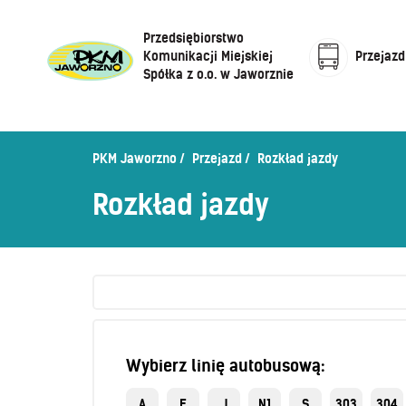
Przedsiębiorstwo
Komunikacji Miejskiej
Przejazd
Spółka z o.o. w Jaworznie
Cennik biletów
Centrum Obsługi Klienta
Rozkład jazdy
PKM Jaworzno
Przejazd
Rozkład jazdy
Honorowanie biletów ZK„KM”
O Spółce
Rozkład jazdy
Sprzedaż biletów u kierowców
Zaplanuj podróż –
wyszukiwarka połączeń
Sklep internetowy
Wybierz linię autobusową:
A
E
J
N1
S
303
304