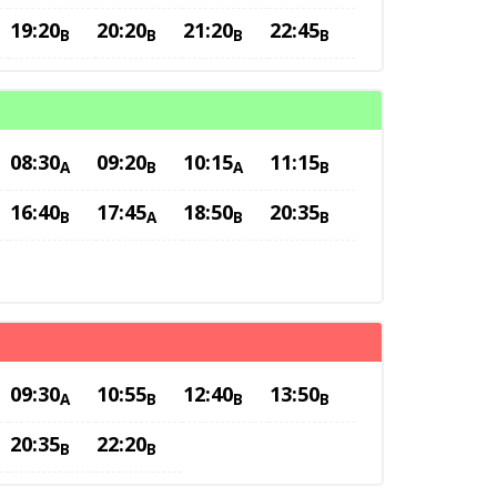
19:20
20:20
21:20
22:45
B
B
B
B
08:30
09:20
10:15
11:15
A
B
A
B
16:40
17:45
18:50
20:35
B
A
B
B
09:30
10:55
12:40
13:50
A
B
B
B
20:35
22:20
B
B