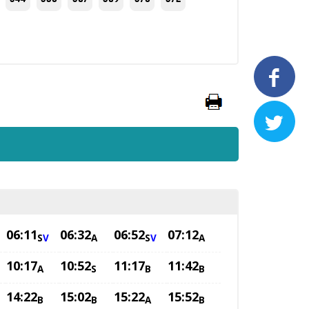


06:11
06:32
06:52
07:12
S
V
A
S
V
A
10:17
10:52
11:17
11:42
A
S
B
B
14:22
15:02
15:22
15:52
B
B
A
B