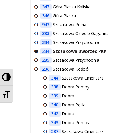
347
Góra Piasku Kaliska
346
Góra Piasku
943
Szczakowa Polna
333
Szczakowa Osiedle Gagarina
334
Szczakowa Przychodnia
234
Szczakowa Dworzec PKP
235
Szczakowa Przychodnia
236
Szczakowa Kościół
Przełącz wysoki kontrast
344
Szczakowa Cmentarz
338
Dobra Pompy
Zmień rozmiar czcionek
339
Dobra
340
Dobra Pętla
342
Dobra
343
Dobra Pompy
237
Szczakowa Cmentarz