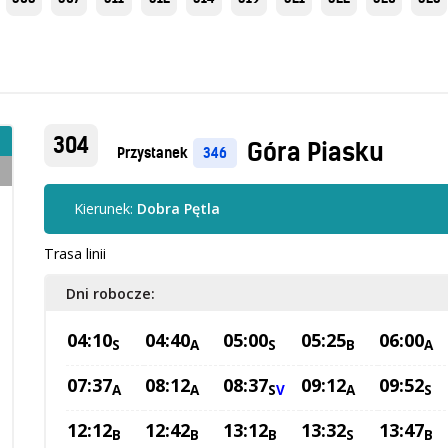
304
Góra Piasku
Przystanek
346
Kierunek:
Dobra Pętla
Trasa linii
Dni robocze:
04:10
04:40
05:00
05:25
06:00
S
A
S
B
A
07:37
08:12
08:37
09:12
09:52
A
A
S
V
A
S
12:12
12:42
13:12
13:32
13:47
B
B
B
S
B