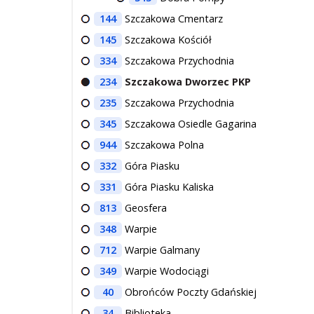
144
Szczakowa Cmentarz
145
Szczakowa Kościół
334
Szczakowa Przychodnia
234
Szczakowa Dworzec PKP
235
Szczakowa Przychodnia
345
Szczakowa Osiedle Gagarina
944
Szczakowa Polna
332
Góra Piasku
331
Góra Piasku Kaliska
813
Geosfera
348
Warpie
712
Warpie Galmany
349
Warpie Wodociągi
40
Obrońców Poczty Gdańskiej
34
Biblioteka