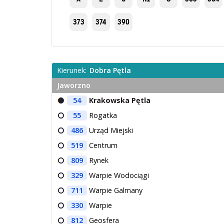
373
374
390
Kierunek:
Dobra Pętla
Jaworzno
54
Krakowska Pętla
55
Rogatka
486
Urząd Miejski
519
Centrum
809
Rynek
329
Warpie Wodociągi
711
Warpie Galmany
330
Warpie
812
Geosfera