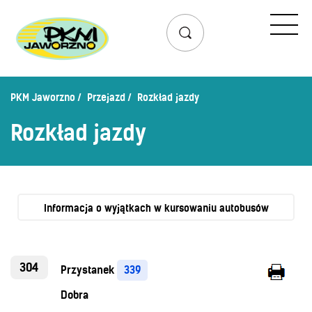
Przejazd
Rozkład jazdy
Lista przystanków
PKM Jaworzno
Przejazd
Rozkład jazdy
Schemat linii dziennych
Rozkład jazdy
Zaplanuj podróż – wyszukiwarka połączeń
Mapa przystanków i połączeń
Schemat linii nocnych
Bilety
Informacja o wyjątkach w kursowaniu autobusów
Cennik biletów
Uprawnienia do ulg
304
Przystanek
339
Regulamin przewozów
Dobra
Honorowanie biletów ZK„KM”