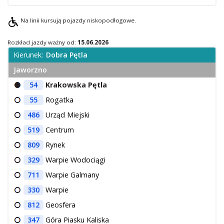
O Spółce
Na linii kursują pojazdy niskopodłogowe.
Uwagi i wnioski
Ochrona danych osobowych
Rozkład jazdy ważny od:
15.06.2026
Kierunek:
Dobra Pętla
Jaworzno
54
Krakowska Pętla
55
Rogatka
486
Urząd Miejski
519
Centrum
809
Rynek
329
Warpie Wodociągi
711
Warpie Galmany
330
Warpie
812
Geosfera
347
Góra Piasku Kaliska