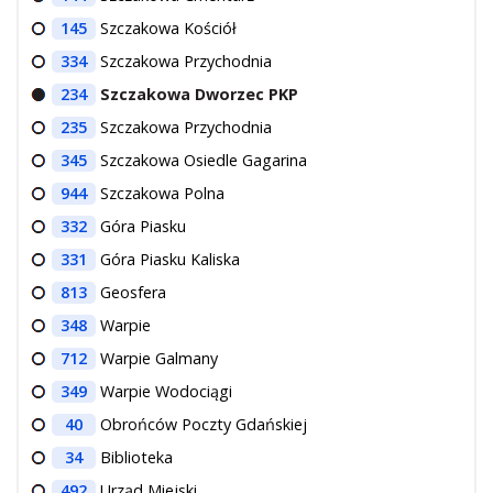
145
Szczakowa Kościół
334
Szczakowa Przychodnia
234
Szczakowa Dworzec PKP
235
Szczakowa Przychodnia
345
Szczakowa Osiedle Gagarina
944
Szczakowa Polna
332
Góra Piasku
331
Góra Piasku Kaliska
813
Geosfera
348
Warpie
712
Warpie Galmany
349
Warpie Wodociągi
40
Obrońców Poczty Gdańskiej
34
Biblioteka
492
Urząd Miejski