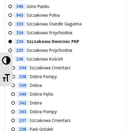
346
Góra Piasku
943
Szczakowa Polna
333
Szczakowa Osiedle Gagarina
334
Szczakowa Przychodnia
234
Szczakowa Dworzec PKP
235
Szczakowa Przychodnia
Przełącz wysoki kontrast
236
Szczakowa Kościół
344
Szczakowa Cmentarz
Zmień rozmiar czcionek
338
Dobra Pompy
339
Dobra
340
Dobra Pętla
342
Dobra
343
Dobra Pompy
237
Szczakowa Cmentarz
238
Park Gródek