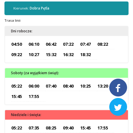
Kontrola biletów
Kierunek:
Dobra Pętla
Automaty biletowe
Sprzedaż biletów u kierowców
Trasa linii
Jaworznicka Karta Miejska
Dni robocze:
Open Payment System
04:50
06:10
06:42
07:22
07:47
08:22
Sklep internetowy
09:22
10:27
15:32
16:32
18:32
Aktualności
Soboty (za wyjątkiem świąt):
Stacja Kontroli Pojazdów
05:22
06:00
07:40
08:40
10:25
13:20

15:45
17:55
Inne

Niedziele i święta:
Centrum Obsługi Klienta
Kontakt
05:22
07:35
08:25
09:40
15:45
17:55
Multimedia