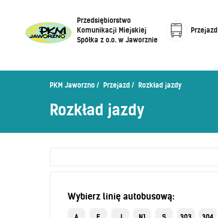
Przedsiębiorstwo
Komunikacji Miejskiej
Przejazd
Spółka z o.o. w Jaworznie
Cennik biletów
Centrum Obsługi Klienta
Rozkład jazdy
PKM Jaworzno
Przejazd
Rozkład jazdy
Honorowanie biletów ZK„KM”
O Spółce
Rozkład jazdy
Sprzedaż biletów u kierowców
Zaplanuj podróż –
wyszukiwarka połączeń
Sklep internetowy
Wybierz linię autobusową:
A
E
J
N1
S
303
304