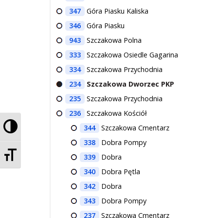
347
Góra Piasku Kaliska
346
Góra Piasku
943
Szczakowa Polna
333
Szczakowa Osiedle Gagarina
334
Szczakowa Przychodnia
234
Szczakowa Dworzec PKP
235
Szczakowa Przychodnia
236
Szczakowa Kościół
Przełącz wysoki kontrast
344
Szczakowa Cmentarz
338
Dobra Pompy
Zmień rozmiar czcionek
339
Dobra
340
Dobra Pętla
342
Dobra
343
Dobra Pompy
237
Szczakowa Cmentarz