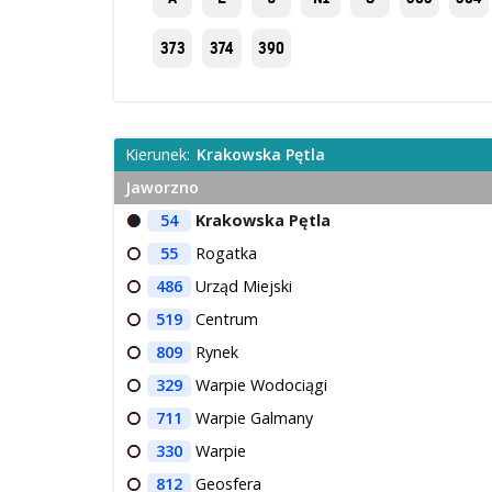
373
374
390
Kierunek:
Krakowska Pętla
Jaworzno
54
Krakowska Pętla
55
Rogatka
486
Urząd Miejski
519
Centrum
809
Rynek
329
Warpie Wodociągi
711
Warpie Galmany
330
Warpie
812
Geosfera