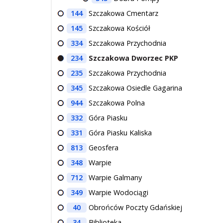
144
Szczakowa Cmentarz
145
Szczakowa Kościół
334
Szczakowa Przychodnia
234
Szczakowa Dworzec PKP
235
Szczakowa Przychodnia
345
Szczakowa Osiedle Gagarina
944
Szczakowa Polna
332
Góra Piasku
331
Góra Piasku Kaliska
813
Geosfera
348
Warpie
712
Warpie Galmany
349
Warpie Wodociągi
40
Obrońców Poczty Gdańskiej
34
Biblioteka