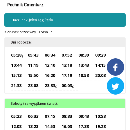
Kontrola biletów
Pechnik Cmentarz
Automaty biletowe
Sprzedaż biletów u kierowców
Kierunek:
Jeleń Łęg Pętla
Jaworznicka Karta Miejska
Kierunek przeciwny
Trasa linii
Open Payment System
Dni robocze:
Sklep internetowy
05:28
05:43
06:34
07:52
08:39
09:29
S
Aktualności
10:44
11:19
12:10
13:18
13:43
14:15

15:13
15:50
16:20
17:19
18:53
20:03
Stacja Kontroli Pojazdów

21:38
23:08
23:33
00:03
C
C
Inne
Soboty (za wyjątkiem świąt):
Centrum Obsługi Klienta
05:23
06:33
07:15
08:33
09:43
10:53
Kontakt
12:08
13:23
14:53
16:03
17:33
19:23
Multimedia