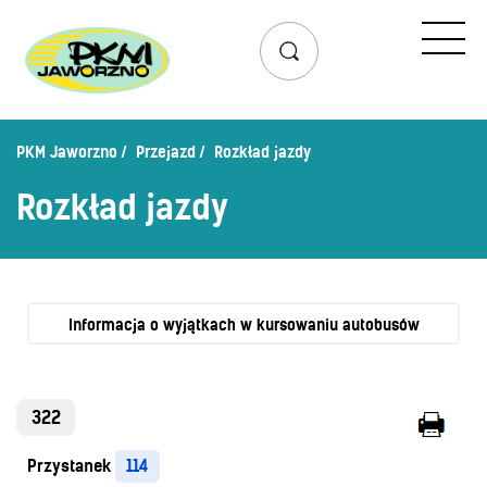
Przejazd
Rozkład jazdy
Lista przystanków
PKM Jaworzno
Przejazd
Rozkład jazdy
Schemat linii dziennych
Rozkład jazdy
Zaplanuj podróż – wyszukiwarka połączeń
Mapa przystanków i połączeń
Schemat linii nocnych
Bilety
Informacja o wyjątkach w kursowaniu autobusów
Cennik biletów
Uprawnienia do ulg
322
Regulamin przewozów
Przystanek
114
Honorowanie biletów ZK„KM”