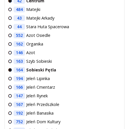
42
Centrum
484
Matejki
43
Matejki Arkady
44
Stara Huta Spacerowa
552
Azot Osiedle
162
Organika
146
Azot
163
Szyb Sobieski
164
Sobieski Pętla
194
Jeleń Lipinka
166
Jeleń Cmentarz
147
Jeleń Rynek
167
Jeleń Przedszkole
192
Jeleń Banasika
752
Jeleń Dom Kultury