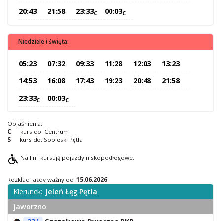
20:43
21:58
23:33
00:03
O Spółce
C
C
Uwagi i wnioski
Ochrona danych osobowych
Niedziele i święta:
05:23
07:32
09:33
11:28
12:03
13:23
14:53
16:08
17:43
19:23
20:48
21:58
23:33
00:03
C
C
Objaśnienia:
C
kurs do: Centrum
S
kurs do: Sobieski Pętla
Na linii kursują pojazdy niskopodłogowe.
Rozkład jazdy ważny od:
15.06.2026
Kierunek:
Jeleń Łęg Pętla
Jaworzno