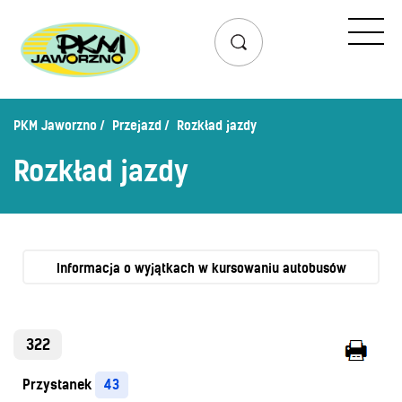
Przejazd
Rozkład jazdy
Lista przystanków
PKM Jaworzno
Przejazd
Rozkład jazdy
Schemat linii dziennych
Rozkład jazdy
Zaplanuj podróż – wyszukiwarka połączeń
Mapa przystanków i połączeń
Schemat linii nocnych
Bilety
Informacja o wyjątkach w kursowaniu autobusów
Cennik biletów
Uprawnienia do ulg
322
Regulamin przewozów
Przystanek
43
Honorowanie biletów ZK„KM”