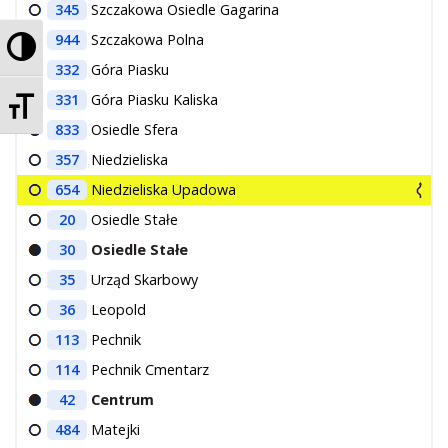
345
Szczakowa Osiedle Gagarina
Przełącz wysoki kontrast
944
Szczakowa Polna
332
Góra Piasku
Zmień rozmiar czcionek
331
Góra Piasku Kaliska
833
Osiedle Sfera
357
Niedzieliska
654
Niedzieliska Upadowa
20
Osiedle Stałe
30
Osiedle Stałe
35
Urząd Skarbowy
36
Leopold
113
Pechnik
114
Pechnik Cmentarz
42
Centrum
484
Matejki