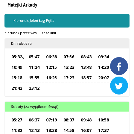
Kontrola biletów
Matejki Arkady
Automaty biletowe
Sprzedaż biletów u kierowców
Kierunek:
Jeleń Łęg Pętla
Jaworznicka Karta Miejska
Kierunek przeciwny
Trasa linii
Open Payment System
Dni robocze:
Sklep internetowy
05:32
05:47
06:38
07:56
08:43
09:34
S
Aktualności

10:49
11:24
12:15
13:23
13:48
14:20
15:18
15:55
16:25
17:23
18:57
20:07
Stacja Kontroli Pojazdów

21:42
23:12
Inne
Soboty (za wyjątkiem świąt):
Centrum Obsługi Klienta
05:27
06:37
07:19
08:37
09:48
10:58
Kontakt
11:32
12:13
13:28
14:58
16:07
17:37
Multimedia