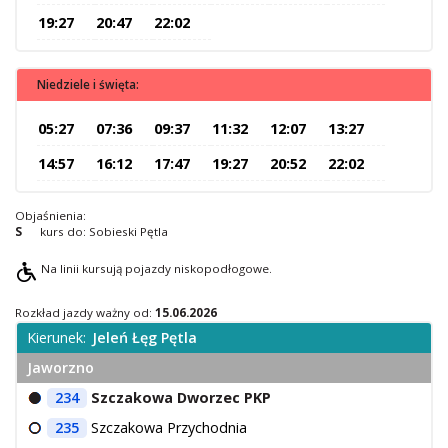
19:27
20:47
22:02
O Spółce
Uwagi i wnioski
Ochrona danych osobowych
Niedziele i święta:
05:27
07:36
09:37
11:32
12:07
13:27
14:57
16:12
17:47
19:27
20:52
22:02
Objaśnienia:
S
kurs do: Sobieski Pętla
Na linii kursują pojazdy niskopodłogowe.
Rozkład jazdy ważny od:
15.06.2026
Kierunek:
Jeleń Łęg Pętla
Jaworzno
234
Szczakowa Dworzec PKP
235
Szczakowa Przychodnia