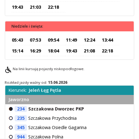
19:43
21:03
22:18
O Spółce
Uwagi i wnioski
Ochrona danych osobowych
Niedziele i święta:
05:43
07:53
09:54
11:49
12:24
13:44
15:14
16:29
18:04
19:43
21:08
22:18
Na linii kursują pojazdy niskopodłogowe.
Rozkład jazdy ważny od:
15.06.2026
Kierunek:
Jeleń Łęg Pętla
Jaworzno
234
Szczakowa Dworzec PKP
235
Szczakowa Przychodnia
345
Szczakowa Osiedle Gagarina
944
Szczakowa Polna