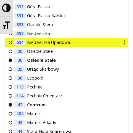
Przełącz wysoki kontrast
332
Góra Piasku
331
Góra Piasku Kaliska
Zmień rozmiar czcionek
833
Osiedle Sfera
357
Niedzieliska
654
Niedzieliska Upadowa
20
Osiedle Stałe
30
Osiedle Stałe
35
Urząd Skarbowy
36
Leopold
113
Pechnik
114
Pechnik Cmentarz
42
Centrum
484
Matejki
43
Matejki Arkady
44
Stara Huta Spacerowa