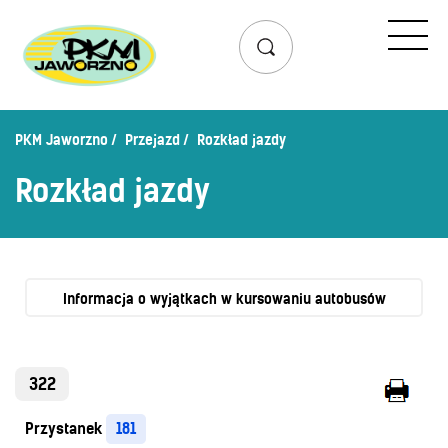
Przejazd
Rozkład jazdy
Lista przystanków
PKM Jaworzno
Przejazd
Rozkład jazdy
Schemat linii dziennych
Rozkład jazdy
Zaplanuj podróż – wyszukiwarka połączeń
Mapa przystanków i połączeń
Schemat linii nocnych
Bilety
Informacja o wyjątkach w kursowaniu autobusów
Cennik biletów
Uprawnienia do ulg
322
Regulamin przewozów
Przystanek
181
Honorowanie biletów ZK„KM”