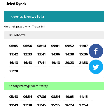
Kontrola biletów
Jeleń Rynek
Automaty biletowe
Sprzedaż biletów u kierowców
Kierunek:
Jeleń Łęg Pętla
Jaworznicka Karta Miejska
Kierunek przeciwny
Trasa linii
Open Payment System
Dni robocze:
Sklep internetowy
06:05
06:56
08:14
09:01
09:52
11:07

Aktualności
11:42
12:33
13:41
14:06
14:38
15:36
16:13
16:43
17:41
19:13
20:23
21:58

Stacja Kontroli Pojazdów
23:28
Inne
Soboty (za wyjątkiem świąt):
Centrum Obsługi Klienta
05:43
06:54
07:36
08:54
10:05
11:15
Kontakt
11:49
12:30
13:45
15:15
16:24
17:54
Multimedia