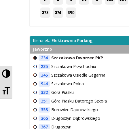
373
374
390
Kierunek:
Elektrownia Parking
Jaworzno
234
Szczakowa Dworzec PKP
235
Szczakowa Przychodnia
Przełącz wysoki kontrast
345
Szczakowa Osiedle Gagarina
944
Szczakowa Polna
Zmień rozmiar czcionek
332
Góra Piasku
351
Góra Piasku Batorego Szkoła
353
Borowiec Dąbrowskiego
366
Długoszyn Dąbrowskiego
367
Długoszyn