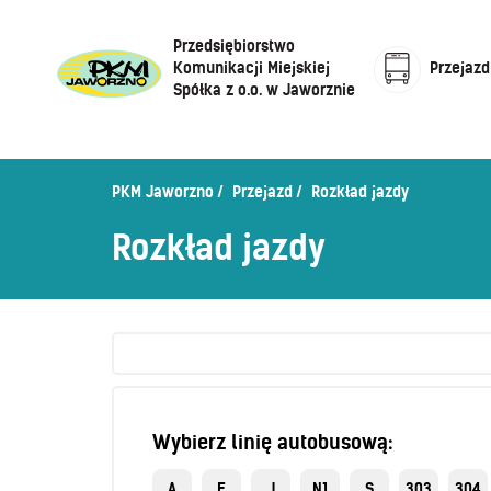
Przedsiębiorstwo
Komunikacji Miejskiej
Przejazd
Spółka z o.o. w Jaworznie
Cennik biletów
Centrum Obsługi Klienta
Rozkład jazdy
PKM Jaworzno
Przejazd
Rozkład jazdy
Honorowanie biletów ZK„KM”
O Spółce
Rozkład jazdy
Sprzedaż biletów u kierowców
Zaplanuj podróż –
wyszukiwarka połączeń
Sklep internetowy
Wybierz linię autobusową:
A
E
J
N1
S
303
304