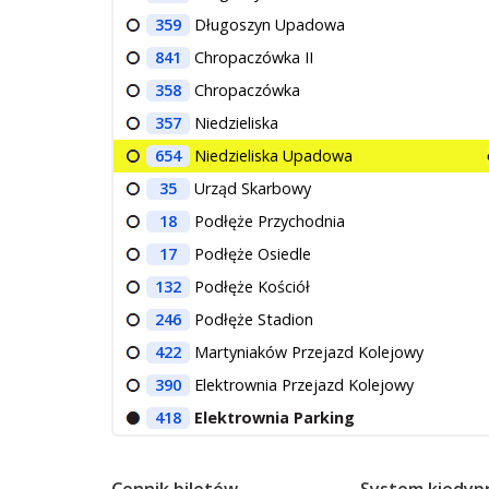
359
Długoszyn Upadowa
841
Chropaczówka II
358
Chropaczówka
357
Niedzieliska
654
Niedzieliska Upadowa
35
Urząd Skarbowy
18
Podłęże Przychodnia
17
Podłęże Osiedle
132
Podłęże Kościół
246
Podłęże Stadion
422
Martyniaków Przejazd Kolejowy
390
Elektrownia Przejazd Kolejowy
418
Elektrownia Parking