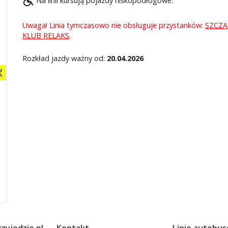
Na linii kursują pojazdy niskopodłogowe.
Uwaga! Linia tymczasowo nie obsługuje przystanków:
SZCZ
KLUB RELAKS
.
Rozkład jazdy ważny od:
20.04.2026