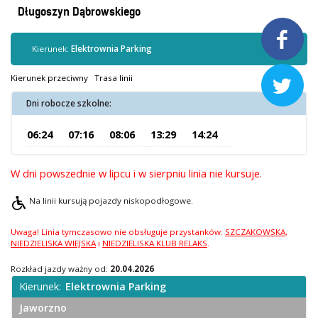
Kontrola biletów
Długoszyn Dąbrowskiego
Automaty biletowe

Sprzedaż biletów u kierowców
Kierunek:
Elektrownia Parking
Jaworznicka Karta Miejska
Kierunek przeciwny
Trasa linii

Open Payment System
Dni robocze szkolne:
Sklep internetowy
06:24
07:16
08:06
13:29
14:24
Aktualności
W dni powszednie w lipcu i w sierpniu linia nie kursuje.
Stacja Kontroli Pojazdów
Na linii kursują pojazdy niskopodłogowe.
Uwaga! Linia tymczasowo nie obsługuje przystanków:
SZCZAKOWSKA
,
Inne
NIEDZIELISKA WIEJSKA
i
NIEDZIELISKA KLUB RELAKS
.
Rozkład jazdy ważny od:
20.04.2026
Centrum Obsługi Klienta
Kierunek:
Elektrownia Parking
Kontakt
Jaworzno
Multimedia