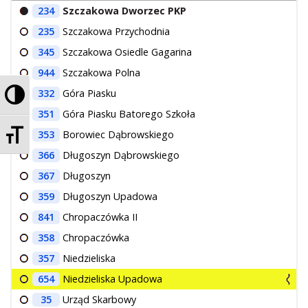
234
Szczakowa Dworzec PKP
O Spółce
235
Szczakowa Przychodnia
Uwagi i wnioski
345
Szczakowa Osiedle Gagarina
Ochrona danych osobowych
944
Szczakowa Polna
Przełącz wysoki kontrast
332
Góra Piasku
351
Góra Piasku Batorego Szkoła
Zmień rozmiar czcionek
353
Borowiec Dąbrowskiego
366
Długoszyn Dąbrowskiego
367
Długoszyn
359
Długoszyn Upadowa
841
Chropaczówka II
358
Chropaczówka
357
Niedzieliska
654
Niedzieliska Upadowa
35
Urząd Skarbowy