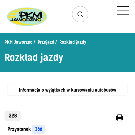
Przejazd
Rozkład jazdy
Lista przystanków
PKM Jaworzno
Przejazd
Rozkład jazdy
Schemat linii dziennych
Rozkład jazdy
Zaplanuj podróż – wyszukiwarka połączeń
Mapa przystanków i połączeń
Schemat linii nocnych
Bilety
Informacja o wyjątkach w kursowaniu autobusów
Cennik biletów
Uprawnienia do ulg
328
Regulamin przewozów
Przystanek
366
Honorowanie biletów ZK„KM”