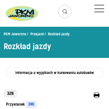
Przejazd
Rozkład jazdy
Lista przystanków
PKM Jaworzno
Przejazd
Rozkład jazdy
Schemat linii dziennych
Rozkład jazdy
Zaplanuj podróż – wyszukiwarka połączeń
Mapa przystanków i połączeń
Schemat linii nocnych
Bilety
Informacja o wyjątkach w kursowaniu autobusów
Cennik biletów
Uprawnienia do ulg
328
Regulamin przewozów
Przystanek
390
Honorowanie biletów ZK„KM”