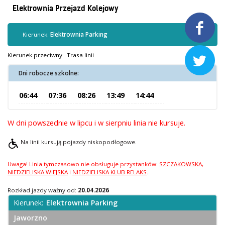
Kontrola biletów
Elektrownia Przejazd Kolejowy
Automaty biletowe

Sprzedaż biletów u kierowców
Kierunek:
Elektrownia Parking
Jaworznicka Karta Miejska
Kierunek przeciwny
Trasa linii

Open Payment System
Dni robocze szkolne:
Sklep internetowy
06:44
07:36
08:26
13:49
14:44
Aktualności
W dni powszednie w lipcu i w sierpniu linia nie kursuje.
Stacja Kontroli Pojazdów
Na linii kursują pojazdy niskopodłogowe.
Uwaga! Linia tymczasowo nie obsługuje przystanków:
SZCZAKOWSKA
,
Inne
NIEDZIELISKA WIEJSKA
i
NIEDZIELISKA KLUB RELAKS
.
Rozkład jazdy ważny od:
20.04.2026
Centrum Obsługi Klienta
Kierunek:
Elektrownia Parking
Kontakt
Jaworzno
Multimedia