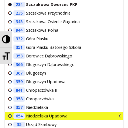
234
Szczakowa Dworzec PKP
O Spółce
235
Szczakowa Przychodnia
Uwagi i wnioski
345
Szczakowa Osiedle Gagarina
Ochrona danych osobowych
944
Szczakowa Polna
Przełącz wysoki kontrast
332
Góra Piasku
351
Góra Piasku Batorego Szkoła
Zmień rozmiar czcionek
353
Borowiec Dąbrowskiego
366
Długoszyn Dąbrowskiego
367
Długoszyn
359
Długoszyn Upadowa
841
Chropaczówka II
358
Chropaczówka
357
Niedzieliska
654
Niedzieliska Upadowa
35
Urząd Skarbowy