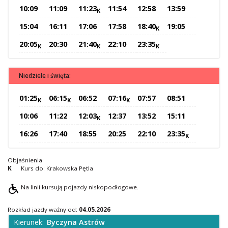
10:09
11:09
11:23
11:54
12:58
13:59
K
O Spółce
15:04
16:11
17:06
17:58
18:40
19:05
Uwagi i wnioski
K
Ochrona danych osobowych
20:05
20:30
21:40
22:10
23:35
K
K
K
Niedziele i święta:
01:25
06:15
06:52
07:16
07:57
08:51
K
K
K
10:06
11:22
12:03
12:37
13:52
15:11
K
16:26
17:40
18:55
20:25
22:10
23:35
K
Objaśnienia:
K
Kurs do: Krakowska Pętla
Na linii kursują pojazdy niskopodłogowe.
Rozkład jazdy ważny od:
04.05.2026
Kierunek:
Byczyna Astrów