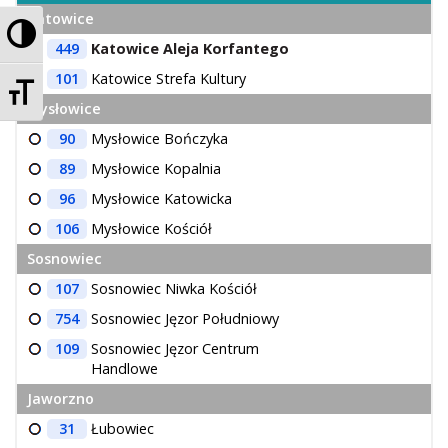
Katowice
Przełącz wysoki kontrast
449
Katowice Aleja Korfantego
101
Katowice Strefa Kultury
Zmień rozmiar czcionek
Mysłowice
90
Mysłowice Bończyka
89
Mysłowice Kopalnia
96
Mysłowice Katowicka
106
Mysłowice Kościół
Sosnowiec
107
Sosnowiec Niwka Kościół
754
Sosnowiec Jęzor Południowy
109
Sosnowiec Jęzor Centrum
Handlowe
Jaworzno
31
Łubowiec