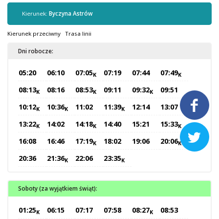
Kontrola biletów
Kierunek:
Byczyna Astrów
Automaty biletowe
Sprzedaż biletów u kierowców
Kierunek przeciwny
Trasa linii
Jaworznicka Karta Miejska
Dni robocze:
Open Payment System
05:20
06:10
07:05
07:19
07:44
07:49
Sklep internetowy
K
K
08:13
08:16
08:53
09:11
09:32
09:51
K
K
K

Aktualności
10:12
10:36
11:02
11:39
12:14
13:07
K
K
K
13:22
14:02
14:18
14:40
15:21
15:33
K
K
K
Stacja Kontroli Pojazdów

16:08
16:46
17:19
18:02
19:06
20:06
K
K
20:36
21:36
22:06
23:35
K
K
Inne
Soboty (za wyjątkiem świąt):
Centrum Obsługi Klienta
Kontakt
01:25
06:15
07:17
07:58
08:27
08:53
K
K
Multimedia