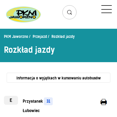
Przejazd
Rozkład jazdy
Lista przystanków
PKM Jaworzno
Przejazd
Rozkład jazdy
Schemat linii dziennych
Rozkład jazdy
Zaplanuj podróż – wyszukiwarka połączeń
Mapa przystanków i połączeń
Schemat linii nocnych
Bilety
Informacja o wyjątkach w kursowaniu autobusów
Cennik biletów
Uprawnienia do ulg
E
Przystanek
31
Regulamin przewozów
Łubowiec
Honorowanie biletów ZK„KM”