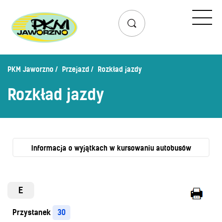
Przejazd
Rozkład jazdy
Lista przystanków
PKM Jaworzno
Przejazd
Rozkład jazdy
Schemat linii dziennych
Rozkład jazdy
Zaplanuj podróż – wyszukiwarka połączeń
Mapa przystanków i połączeń
Schemat linii nocnych
Bilety
Informacja o wyjątkach w kursowaniu autobusów
Cennik biletów
Uprawnienia do ulg
E
Regulamin przewozów
Przystanek
30
Honorowanie biletów ZK„KM”