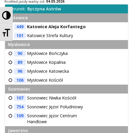
Rozkład jazdy ważny od:
04.05.2026
Kierunek:
Byczyna Astrów
Przełącz wysoki kontrast
Katowice
449
Katowice Aleja Korfantego
Zmień rozmiar czcionek
101
Katowice Strefa Kultury
Mysłowice
90
Mysłowice Bończyka
89
Mysłowice Kopalnia
96
Mysłowice Katowicka
106
Mysłowice Kościół
Sosnowiec
107
Sosnowiec Niwka Kościół
754
Sosnowiec Jęzor Południowy
109
Sosnowiec Jęzor Centrum
Handlowe
Jaworzno