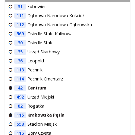
31
Łubowiec
111
Dąbrowa Narodowa Kościół
112
Dąbrowa Narodowa Dąbrowska
569
Osiedle Stałe Kalinowa
30
Osiedle Stałe
35
Urząd Skarbowy
36
Leopold
113
Pechnik
114
Pechnik Cmentarz
42
Centrum
492
Urząd Miejski
82
Rogatka
115
Krakowska Pętla
558
Stadion Miejski
116
Bory Czysta