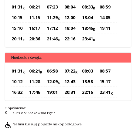
01:31
06:21
07:23
08:04
08:33
08:59
O Spółce
K
K
Uwagi i wnioski
10:15
11:15
11:29
12:00
13:04
14:05
K
Ochrona danych osobowych
15:10
16:17
17:12
18:04
18:46
19:11
K
20:11
20:36
21:46
22:16
23:41
K
K
K
Niedziele i święta:
01:31
06:21
06:58
07:22
08:03
08:57
K
K
K
10:12
11:28
12:09
12:43
13:58
15:17
K
16:32
17:46
19:01
20:31
22:16
23:41
K
Objaśnienia:
K
Kurs do: Krakowska Pętla
Na linii kursują pojazdy niskopodłogowe.