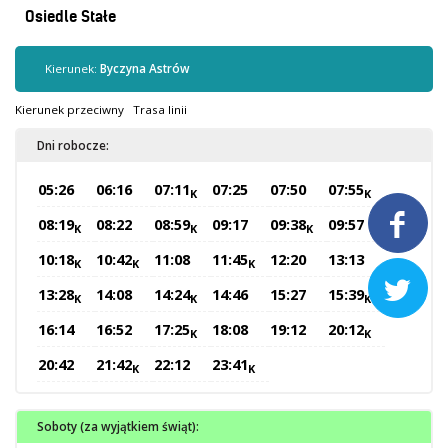
Kontrola biletów
Osiedle Stałe
Automaty biletowe
Sprzedaż biletów u kierowców
Kierunek:
Byczyna Astrów
Jaworznicka Karta Miejska
Kierunek przeciwny
Trasa linii
Open Payment System
Dni robocze:
Sklep internetowy
05:26
06:16
07:11
07:25
07:50
07:55
K
K
Aktualności

08:19
08:22
08:59
09:17
09:38
09:57
K
K
K
10:18
10:42
11:08
11:45
12:20
13:13
K
K
K
Stacja Kontroli Pojazdów

13:28
14:08
14:24
14:46
15:27
15:39
K
K
K
16:14
16:52
17:25
18:08
19:12
20:12
K
K
Inne
20:42
21:42
22:12
23:41
K
K
Centrum Obsługi Klienta
Kontakt
Soboty (za wyjątkiem świąt):
Multimedia