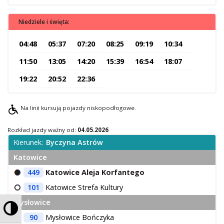
O Spółce
Niedziele i święta:
Uwagi i wnioski
Ochrona danych osobowych
04:48
05:37
07:20
08:25
09:19
10:34
11:50
13:05
14:20
15:39
16:54
18:07
19:22
20:52
22:36
Na linii kursują pojazdy niskopodłogowe.
Rozkład jazdy ważny od:
04.05.2026
Kierunek:
Byczyna Astrów
Katowice
449
Katowice Aleja Korfantego
101
Katowice Strefa Kultury
Mysłowice
Przełącz wysoki kontrast
90
Mysłowice Bończyka