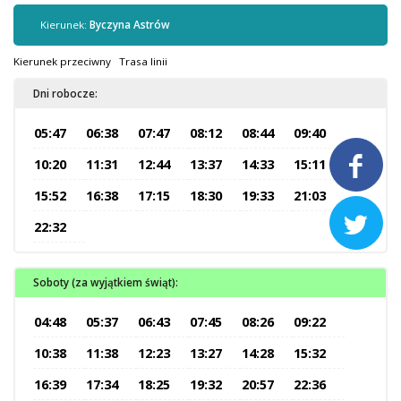
Kontrola biletów
Kierunek:
Byczyna Astrów
Automaty biletowe
Sprzedaż biletów u kierowców
Kierunek przeciwny
Trasa linii
Jaworznicka Karta Miejska
Dni robocze:
Open Payment System
05:47
06:38
07:47
08:12
08:44
09:40
Sklep internetowy

10:20
11:31
12:44
13:37
14:33
15:11
Aktualności
15:52
16:38
17:15
18:30
19:33
21:03

22:32
Stacja Kontroli Pojazdów
Soboty (za wyjątkiem świąt):
Inne
04:48
05:37
06:43
07:45
08:26
09:22
10:38
11:38
12:23
13:27
14:28
15:32
Centrum Obsługi Klienta
Kontakt
16:39
17:34
18:25
19:32
20:57
22:36
Multimedia