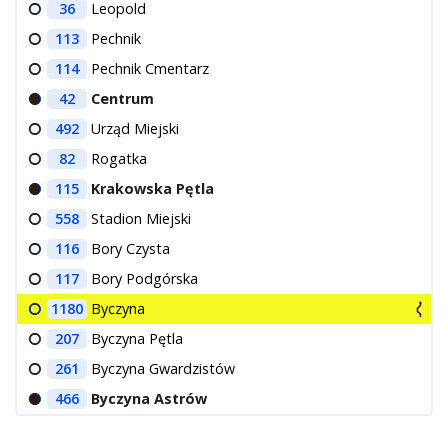
36
Leopold
113
Pechnik
114
Pechnik Cmentarz
42
Centrum
492
Urząd Miejski
82
Rogatka
115
Krakowska Pętla
558
Stadion Miejski
116
Bory Czysta
117
Bory Podgórska
1180
Byczyna
207
Byczyna Pętla
261
Byczyna Gwardzistów
466
Byczyna Astrów