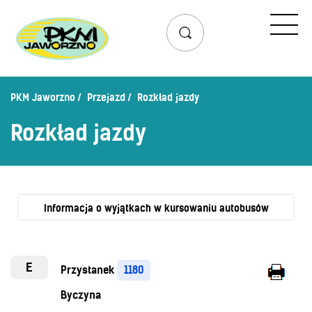
Przejazd
Rozkład jazdy
Lista przystanków
PKM Jaworzno
Przejazd
Rozkład jazdy
Schemat linii dziennych
Rozkład jazdy
Zaplanuj podróż – wyszukiwarka połączeń
Mapa przystanków i połączeń
Schemat linii nocnych
Bilety
Informacja o wyjątkach w kursowaniu autobusów
Cennik biletów
Uprawnienia do ulg
E
Przystanek
1180
Regulamin przewozów
Byczyna
Honorowanie biletów ZK„KM”