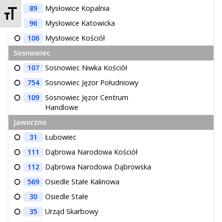
89
Mysłowice Kopalnia
Zmień rozmiar czcionek
96
Mysłowice Katowicka
106
Mysłowice Kościół
Sosnowiec
107
Sosnowiec Niwka Kościół
754
Sosnowiec Jęzor Południowy
109
Sosnowiec Jęzor Centrum
Handlowe
Jaworzno
31
Łubowiec
111
Dąbrowa Narodowa Kościół
112
Dąbrowa Narodowa Dąbrowska
569
Osiedle Stałe Kalinowa
30
Osiedle Stałe
35
Urząd Skarbowy