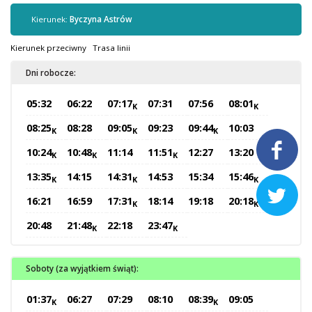
Kontrola biletów
Kierunek:
Byczyna Astrów
Automaty biletowe
Sprzedaż biletów u kierowców
Kierunek przeciwny
Trasa linii
Jaworznicka Karta Miejska
Dni robocze:
Open Payment System
05:32
06:22
07:17
07:31
07:56
08:01
Sklep internetowy
K
K
08:25
08:28
09:05
09:23
09:44
10:03
K
K
K

Aktualności
10:24
10:48
11:14
11:51
12:27
13:20
K
K
K
13:35
14:15
14:31
14:53
15:34
15:46
K
K
K
Stacja Kontroli Pojazdów

16:21
16:59
17:31
18:14
19:18
20:18
K
K
20:48
21:48
22:18
23:47
K
K
Inne
Soboty (za wyjątkiem świąt):
Centrum Obsługi Klienta
Kontakt
01:37
06:27
07:29
08:10
08:39
09:05
K
K
Multimedia