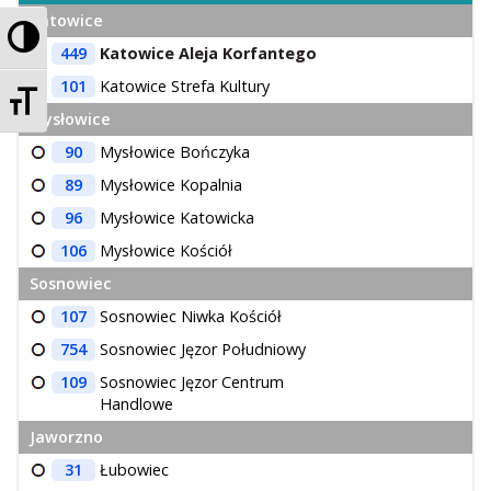
Katowice
Przełącz wysoki kontrast
449
Katowice Aleja Korfantego
101
Katowice Strefa Kultury
Zmień rozmiar czcionek
Mysłowice
90
Mysłowice Bończyka
89
Mysłowice Kopalnia
96
Mysłowice Katowicka
106
Mysłowice Kościół
Sosnowiec
107
Sosnowiec Niwka Kościół
754
Sosnowiec Jęzor Południowy
109
Sosnowiec Jęzor Centrum
Handlowe
Jaworzno
31
Łubowiec