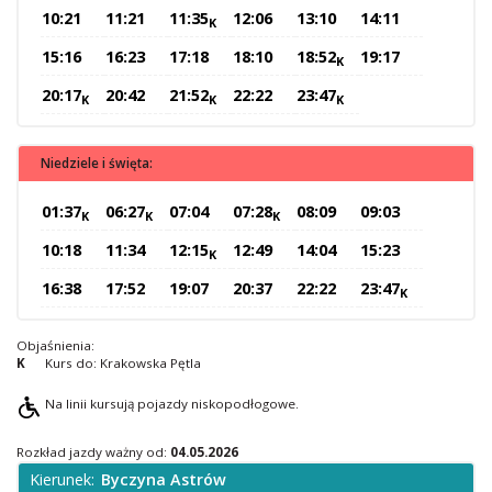
10:21
11:21
11:35
12:06
13:10
14:11
K
O Spółce
15:16
16:23
17:18
18:10
18:52
19:17
Uwagi i wnioski
K
Ochrona danych osobowych
20:17
20:42
21:52
22:22
23:47
K
K
K
Niedziele i święta:
01:37
06:27
07:04
07:28
08:09
09:03
K
K
K
10:18
11:34
12:15
12:49
14:04
15:23
K
16:38
17:52
19:07
20:37
22:22
23:47
K
Objaśnienia:
K
Kurs do: Krakowska Pętla
Na linii kursują pojazdy niskopodłogowe.
Rozkład jazdy ważny od:
04.05.2026
Kierunek:
Byczyna Astrów