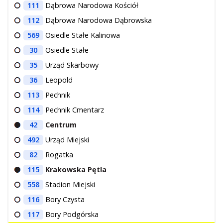
111
Dąbrowa Narodowa Kościół
112
Dąbrowa Narodowa Dąbrowska
569
Osiedle Stałe Kalinowa
30
Osiedle Stałe
35
Urząd Skarbowy
36
Leopold
113
Pechnik
114
Pechnik Cmentarz
42
Centrum
492
Urząd Miejski
82
Rogatka
115
Krakowska Pętla
558
Stadion Miejski
116
Bory Czysta
117
Bory Podgórska