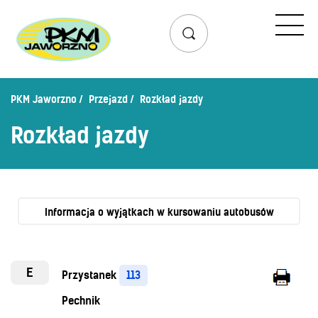
Przejazd
Rozkład jazdy
Lista przystanków
PKM Jaworzno
Przejazd
Rozkład jazdy
Schemat linii dziennych
Rozkład jazdy
Zaplanuj podróż – wyszukiwarka połączeń
Mapa przystanków i połączeń
Schemat linii nocnych
Bilety
Informacja o wyjątkach w kursowaniu autobusów
Cennik biletów
Uprawnienia do ulg
E
Przystanek
113
Regulamin przewozów
Pechnik
Honorowanie biletów ZK„KM”