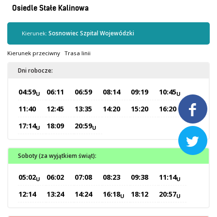
Kontrola biletów
Osiedle Stałe Kalinowa
Automaty biletowe
Sprzedaż biletów u kierowców
Kierunek:
Sosnowiec Szpital Wojewódzki
Jaworznicka Karta Miejska
Kierunek przeciwny
Trasa linii
Open Payment System
Dni robocze:
Sklep internetowy
04:59
06:11
06:59
08:14
09:19
10:45
U
U
Aktualności

11:40
12:45
13:35
14:20
15:20
16:20
17:14
18:09
20:59
U
U
Stacja Kontroli Pojazdów

Soboty (za wyjątkiem świąt):
Inne
05:02
06:02
07:08
08:23
09:38
11:14
U
U
Centrum Obsługi Klienta
12:14
13:24
14:24
16:18
18:12
20:57
U
U
Kontakt
Multimedia