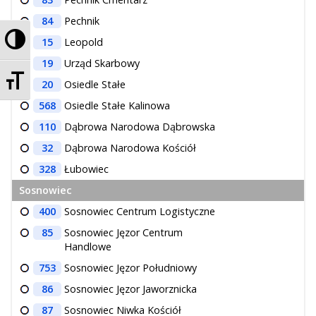
84
Pechnik
Przełącz wysoki kontrast
15
Leopold
19
Urząd Skarbowy
Zmień rozmiar czcionek
20
Osiedle Stałe
568
Osiedle Stałe Kalinowa
110
Dąbrowa Narodowa Dąbrowska
32
Dąbrowa Narodowa Kościół
328
Łubowiec
Sosnowiec
400
Sosnowiec Centrum Logistyczne
85
Sosnowiec Jęzor Centrum
Handlowe
753
Sosnowiec Jęzor Południowy
86
Sosnowiec Jęzor Jaworznicka
87
Sosnowiec Niwka Kościół