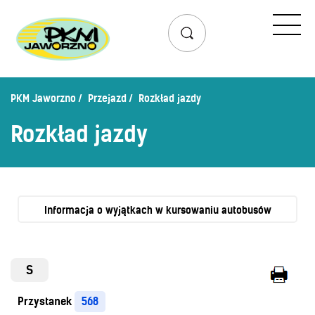
Przejazd
Rozkład jazdy
Lista przystanków
PKM Jaworzno
Przejazd
Rozkład jazdy
Schemat linii dziennych
Rozkład jazdy
Zaplanuj podróż – wyszukiwarka połączeń
Mapa przystanków i połączeń
Schemat linii nocnych
Bilety
Informacja o wyjątkach w kursowaniu autobusów
Cennik biletów
Uprawnienia do ulg
S
Regulamin przewozów
Przystanek
568
Honorowanie biletów ZK„KM”