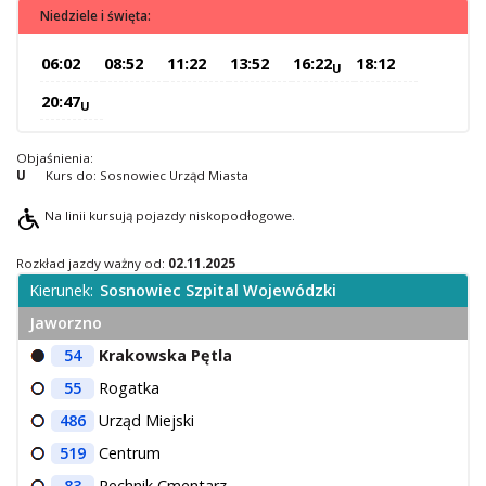
Niedziele i święta:
O Spółce
Uwagi i wnioski
06:02
08:52
11:22
13:52
16:22
18:12
U
Ochrona danych osobowych
20:47
U
Objaśnienia:
U
Kurs do: Sosnowiec Urząd Miasta
Na linii kursują pojazdy niskopodłogowe.
Rozkład jazdy ważny od:
02.11.2025
Kierunek:
Sosnowiec Szpital Wojewódzki
Jaworzno
54
Krakowska Pętla
55
Rogatka
486
Urząd Miejski
519
Centrum
83
Pechnik Cmentarz