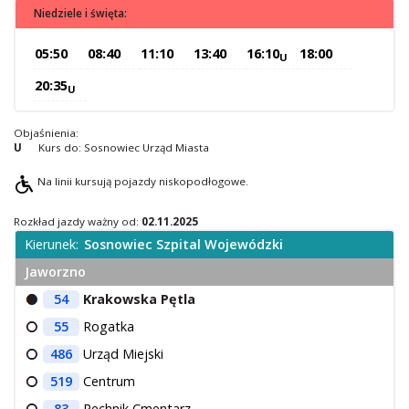
Niedziele i święta:
O Spółce
Uwagi i wnioski
05:50
08:40
11:10
13:40
16:10
18:00
U
Ochrona danych osobowych
20:35
U
Objaśnienia:
U
Kurs do: Sosnowiec Urząd Miasta
Na linii kursują pojazdy niskopodłogowe.
Rozkład jazdy ważny od:
02.11.2025
Kierunek:
Sosnowiec Szpital Wojewódzki
Jaworzno
54
Krakowska Pętla
55
Rogatka
486
Urząd Miejski
519
Centrum
83
Pechnik Cmentarz