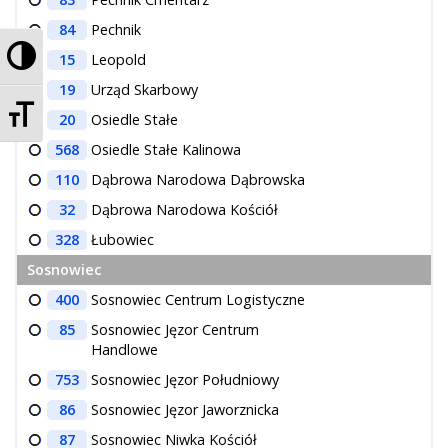
84
Pechnik
Przełącz wysoki kontrast
15
Leopold
19
Urząd Skarbowy
Zmień rozmiar czcionek
20
Osiedle Stałe
568
Osiedle Stałe Kalinowa
110
Dąbrowa Narodowa Dąbrowska
32
Dąbrowa Narodowa Kościół
328
Łubowiec
Sosnowiec
400
Sosnowiec Centrum Logistyczne
85
Sosnowiec Jęzor Centrum
Handlowe
753
Sosnowiec Jęzor Południowy
86
Sosnowiec Jęzor Jaworznicka
87
Sosnowiec Niwka Kościół