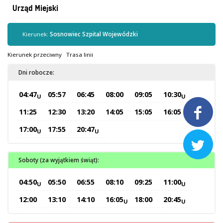
Kontrola biletów
Urząd Miejski
Automaty biletowe
Sprzedaż biletów u kierowców
Kierunek:
Sosnowiec Szpital Wojewódzki
Jaworznicka Karta Miejska
Kierunek przeciwny
Trasa linii
Open Payment System
Dni robocze:
Sklep internetowy
04:47
05:57
06:45
08:00
09:05
10:30
U
U
Aktualności

11:25
12:30
13:20
14:05
15:05
16:05
17:00
17:55
20:47
U
U
Stacja Kontroli Pojazdów

Soboty (za wyjątkiem świąt):
Inne
04:50
05:50
06:55
08:10
09:25
11:00
U
U
Centrum Obsługi Klienta
12:00
13:10
14:10
16:05
18:00
20:45
U
U
Kontakt
Multimedia