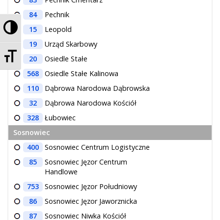
84
Pechnik
Przełącz wysoki kontrast
15
Leopold
19
Urząd Skarbowy
Zmień rozmiar czcionek
20
Osiedle Stałe
568
Osiedle Stałe Kalinowa
110
Dąbrowa Narodowa Dąbrowska
32
Dąbrowa Narodowa Kościół
328
Łubowiec
Sosnowiec
400
Sosnowiec Centrum Logistyczne
85
Sosnowiec Jęzor Centrum
Handlowe
753
Sosnowiec Jęzor Południowy
86
Sosnowiec Jęzor Jaworznicka
87
Sosnowiec Niwka Kościół