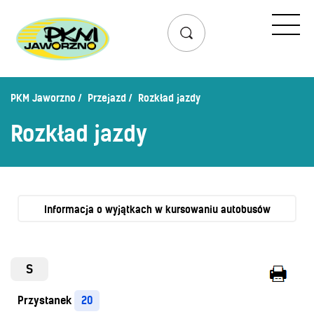
Przejazd
Rozkład jazdy
Lista przystanków
PKM Jaworzno
Przejazd
Rozkład jazdy
Schemat linii dziennych
Rozkład jazdy
Zaplanuj podróż – wyszukiwarka połączeń
Mapa przystanków i połączeń
Schemat linii nocnych
Bilety
Informacja o wyjątkach w kursowaniu autobusów
Cennik biletów
Uprawnienia do ulg
S
Regulamin przewozów
Przystanek
20
Honorowanie biletów ZK„KM”