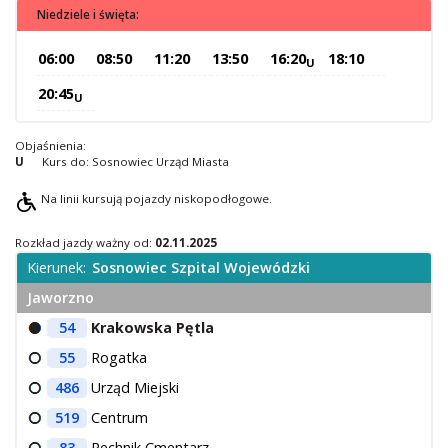
Niedziele i święta:
O Spółce
Uwagi i wnioski
06:00
08:50
11:20
13:50
16:20
18:10
U
Ochrona danych osobowych
20:45
U
Objaśnienia:
U
Kurs do: Sosnowiec Urząd Miasta
Na linii kursują pojazdy niskopodłogowe.
Rozkład jazdy ważny od:
02.11.2025
Kierunek:
Sosnowiec Szpital Wojewódzki
Jaworzno
54
Krakowska Pętla
55
Rogatka
486
Urząd Miejski
519
Centrum
83
Pechnik Cmentarz