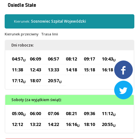
Kontrola biletów
Osiedle Stałe
Automaty biletowe
Sprzedaż biletów u kierowców
Kierunek:
Sosnowiec Szpital Wojewódzki
Jaworznicka Karta Miejska
Kierunek przeciwny
Trasa linii
Open Payment System
Dni robocze:
Sklep internetowy
04:57
06:09
06:57
08:12
09:17
10:43
U
U
Aktualności

11:38
12:43
13:33
14:18
15:18
16:18
17:12
18:07
20:57
U
U
Stacja Kontroli Pojazdów

Soboty (za wyjątkiem świąt):
Inne
05:00
06:00
07:06
08:21
09:36
11:12
U
U
Centrum Obsługi Klienta
12:12
13:22
14:22
16:16
18:10
20:55
U
U
Kontakt
Multimedia