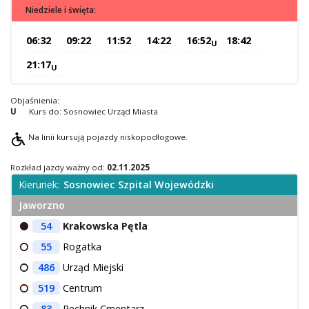
Niedziele i święta:
O Spółce
Uwagi i wnioski
06:32
09:22
11:52
14:22
16:52
18:42
U
Ochrona danych osobowych
21:17
U
Objaśnienia:
U
Kurs do: Sosnowiec Urząd Miasta
Na linii kursują pojazdy niskopodłogowe.
Rozkład jazdy ważny od:
02.11.2025
Kierunek:
Sosnowiec Szpital Wojewódzki
Jaworzno
54
Krakowska Pętla
55
Rogatka
486
Urząd Miejski
519
Centrum
83
Pechnik Cmentarz