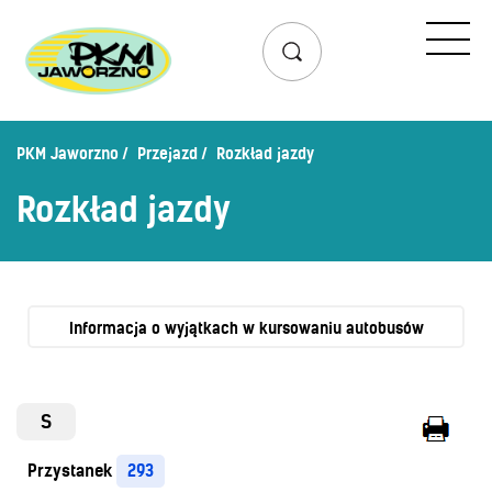
Przejazd
Rozkład jazdy
Lista przystanków
PKM Jaworzno
Przejazd
Rozkład jazdy
Schemat linii dziennych
Rozkład jazdy
Zaplanuj podróż – wyszukiwarka połączeń
Mapa przystanków i połączeń
Schemat linii nocnych
Bilety
Informacja o wyjątkach w kursowaniu autobusów
Cennik biletów
Uprawnienia do ulg
S
Regulamin przewozów
Przystanek
293
Honorowanie biletów ZK„KM”