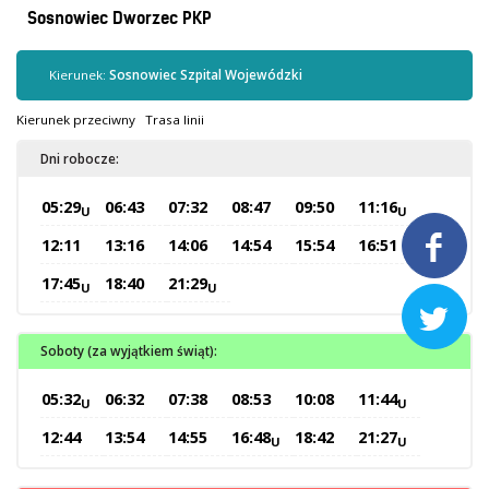
Kontrola biletów
Sosnowiec Dworzec PKP
Automaty biletowe
Sprzedaż biletów u kierowców
Kierunek:
Sosnowiec Szpital Wojewódzki
Jaworznicka Karta Miejska
Kierunek przeciwny
Trasa linii
Open Payment System
Dni robocze:
Sklep internetowy
05:29
06:43
07:32
08:47
09:50
11:16
U
U
Aktualności

12:11
13:16
14:06
14:54
15:54
16:51
17:45
18:40
21:29
U
U
Stacja Kontroli Pojazdów

Soboty (za wyjątkiem świąt):
Inne
05:32
06:32
07:38
08:53
10:08
11:44
U
U
Centrum Obsługi Klienta
12:44
13:54
14:55
16:48
18:42
21:27
U
U
Kontakt
Multimedia