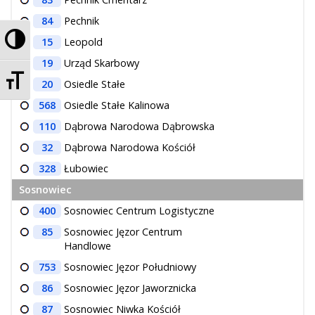
84
Pechnik
Przełącz wysoki kontrast
15
Leopold
19
Urząd Skarbowy
Zmień rozmiar czcionek
20
Osiedle Stałe
568
Osiedle Stałe Kalinowa
110
Dąbrowa Narodowa Dąbrowska
32
Dąbrowa Narodowa Kościół
328
Łubowiec
Sosnowiec
400
Sosnowiec Centrum Logistyczne
85
Sosnowiec Jęzor Centrum
Handlowe
753
Sosnowiec Jęzor Południowy
86
Sosnowiec Jęzor Jaworznicka
87
Sosnowiec Niwka Kościół