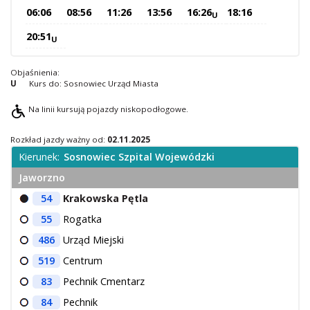
06:06
08:56
11:26
13:56
16:26
18:16
U
O Spółce
20:51
Uwagi i wnioski
U
Ochrona danych osobowych
Objaśnienia:
U
Kurs do: Sosnowiec Urząd Miasta
Na linii kursują pojazdy niskopodłogowe.
Rozkład jazdy ważny od:
02.11.2025
Kierunek:
Sosnowiec Szpital Wojewódzki
Jaworzno
54
Krakowska Pętla
55
Rogatka
486
Urząd Miejski
519
Centrum
83
Pechnik Cmentarz
84
Pechnik