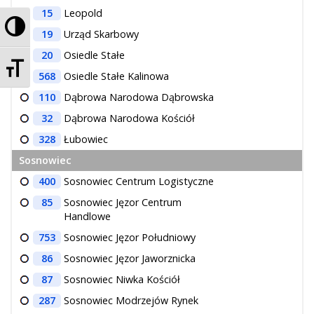
15
Leopold
Przełącz wysoki kontrast
19
Urząd Skarbowy
20
Osiedle Stałe
Zmień rozmiar czcionek
568
Osiedle Stałe Kalinowa
110
Dąbrowa Narodowa Dąbrowska
32
Dąbrowa Narodowa Kościół
328
Łubowiec
Sosnowiec
400
Sosnowiec Centrum Logistyczne
85
Sosnowiec Jęzor Centrum
Handlowe
753
Sosnowiec Jęzor Południowy
86
Sosnowiec Jęzor Jaworznicka
87
Sosnowiec Niwka Kościół
287
Sosnowiec Modrzejów Rynek