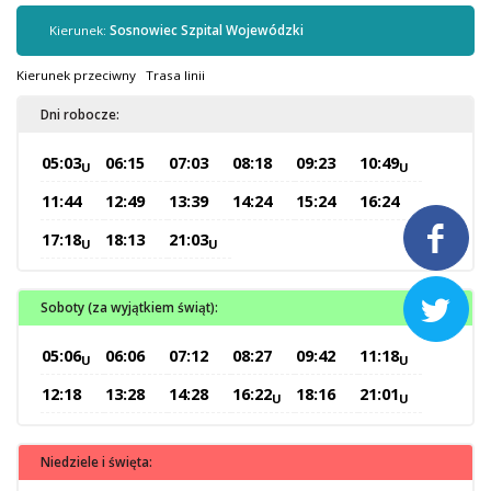
Kontrola biletów
Kierunek:
Sosnowiec Szpital Wojewódzki
Automaty biletowe
Sprzedaż biletów u kierowców
Kierunek przeciwny
Trasa linii
Jaworznicka Karta Miejska
Dni robocze:
Open Payment System
05:03
06:15
07:03
08:18
09:23
10:49
Sklep internetowy
U
U
11:44
12:49
13:39
14:24
15:24
16:24

Aktualności
17:18
18:13
21:03
U
U
Stacja Kontroli Pojazdów

Soboty (za wyjątkiem świąt):
05:06
06:06
07:12
08:27
09:42
11:18
U
U
Inne
12:18
13:28
14:28
16:22
18:16
21:01
U
U
Centrum Obsługi Klienta
Kontakt
Niedziele i święta:
Multimedia