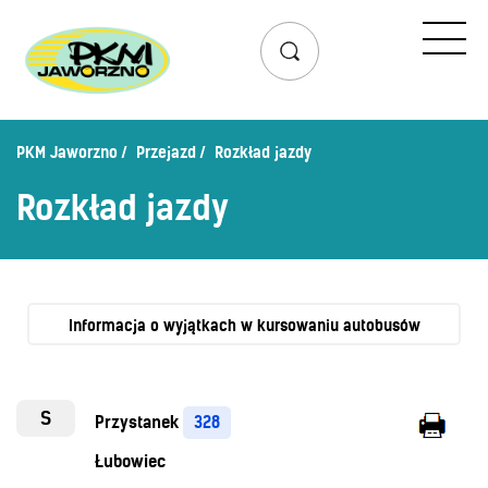
Przejazd
Rozkład jazdy
Lista przystanków
PKM Jaworzno
Przejazd
Rozkład jazdy
Schemat linii dziennych
Rozkład jazdy
Zaplanuj podróż – wyszukiwarka połączeń
Mapa przystanków i połączeń
Schemat linii nocnych
Bilety
Informacja o wyjątkach w kursowaniu autobusów
Cennik biletów
Uprawnienia do ulg
S
Przystanek
328
Regulamin przewozów
Łubowiec
Honorowanie biletów ZK„KM”