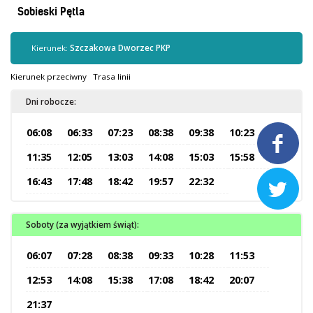
Kontrola biletów
Sobieski Pętla
Automaty biletowe
Sprzedaż biletów u kierowców
Kierunek:
Szczakowa Dworzec PKP
Jaworznicka Karta Miejska
Kierunek przeciwny
Trasa linii
Open Payment System
Dni robocze:
Sklep internetowy
06:08
06:33
07:23
08:38
09:38
10:23

Aktualności
11:35
12:05
13:03
14:08
15:03
15:58
16:43
17:48
18:42
19:57
22:32

Stacja Kontroli Pojazdów
Soboty (za wyjątkiem świąt):
Inne
06:07
07:28
08:38
09:33
10:28
11:53
Centrum Obsługi Klienta
12:53
14:08
15:38
17:08
18:42
20:07
Kontakt
21:37
Multimedia