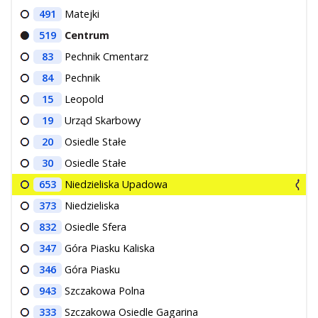
491
Matejki
519
Centrum
83
Pechnik Cmentarz
84
Pechnik
15
Leopold
19
Urząd Skarbowy
20
Osiedle Stałe
30
Osiedle Stałe
653
Niedzieliska Upadowa
373
Niedzieliska
832
Osiedle Sfera
347
Góra Piasku Kaliska
346
Góra Piasku
943
Szczakowa Polna
333
Szczakowa Osiedle Gagarina