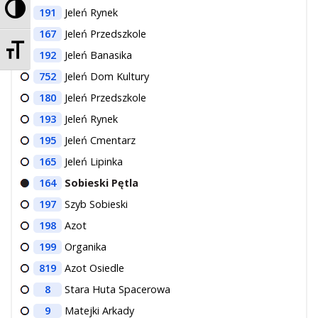
Przełącz wysoki kontrast
191
Jeleń Rynek
167
Jeleń Przedszkole
Zmień rozmiar czcionek
192
Jeleń Banasika
752
Jeleń Dom Kultury
180
Jeleń Przedszkole
193
Jeleń Rynek
195
Jeleń Cmentarz
165
Jeleń Lipinka
164
Sobieski Pętla
197
Szyb Sobieski
198
Azot
199
Organika
819
Azot Osiedle
8
Stara Huta Spacerowa
9
Matejki Arkady