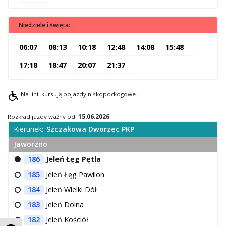
O Spółce
Niedziele i święta:
Uwagi i wnioski
Ochrona danych osobowych
06:07
08:13
10:18
12:48
14:08
15:48
17:18
18:47
20:07
21:37
Na linii kursują pojazdy niskopodłogowe.
Rozkład jazdy ważny od:
15.06.2026
Kierunek:
Szczakowa Dworzec PKP
Jaworzno
186
Jeleń Łęg Pętla
185
Jeleń Łęg Pawilon
184
Jeleń Wielki Dół
183
Jeleń Dolna
182
Jeleń Kościół