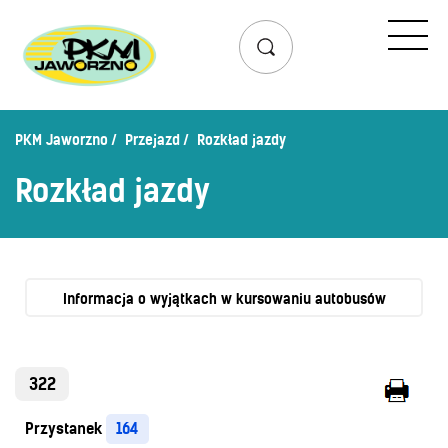
Przejazd
Rozkład jazdy
Lista przystanków
PKM Jaworzno
Przejazd
Rozkład jazdy
Schemat linii dziennych
Rozkład jazdy
Zaplanuj podróż – wyszukiwarka połączeń
Mapa przystanków i połączeń
Schemat linii nocnych
Bilety
Informacja o wyjątkach w kursowaniu autobusów
Cennik biletów
Uprawnienia do ulg
322
Regulamin przewozów
Przystanek
164
Honorowanie biletów ZK„KM”