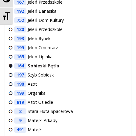
167
Jeleń Przedszkole
192
Jeleń Banasika
Zmień rozmiar czcionek
752
Jeleń Dom Kultury
180
Jeleń Przedszkole
193
Jeleń Rynek
195
Jeleń Cmentarz
165
Jeleń Lipinka
164
Sobieski Pętla
197
Szyb Sobieski
198
Azot
199
Organika
819
Azot Osiedle
8
Stara Huta Spacerowa
9
Matejki Arkady
491
Matejki