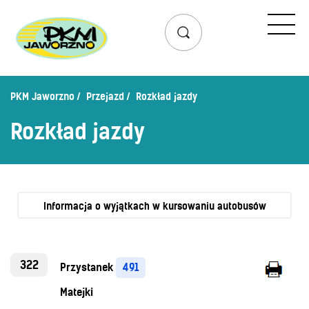
Przejazd
Rozkład jazdy
Lista przystanków
PKM Jaworzno
Przejazd
Rozkład jazdy
Schemat linii dziennych
Rozkład jazdy
Zaplanuj podróż – wyszukiwarka połączeń
Mapa przystanków i połączeń
Schemat linii nocnych
Bilety
Informacja o wyjątkach w kursowaniu autobusów
Cennik biletów
Uprawnienia do ulg
322
Przystanek
491
Regulamin przewozów
Matejki
Honorowanie biletów ZK„KM”