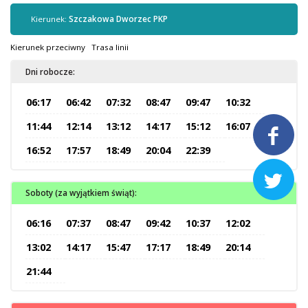
Kontrola biletów
Kierunek:
Szczakowa Dworzec PKP
Automaty biletowe
Sprzedaż biletów u kierowców
Kierunek przeciwny
Trasa linii
Jaworznicka Karta Miejska
Dni robocze:
Open Payment System
06:17
06:42
07:32
08:47
09:47
10:32
Sklep internetowy
11:44
12:14
13:12
14:17
15:12
16:07

Aktualności
16:52
17:57
18:49
20:04
22:39

Stacja Kontroli Pojazdów
Soboty (za wyjątkiem świąt):
06:16
07:37
08:47
09:42
10:37
12:02
Inne
13:02
14:17
15:47
17:17
18:49
20:14
21:44
Centrum Obsługi Klienta
Kontakt
Multimedia