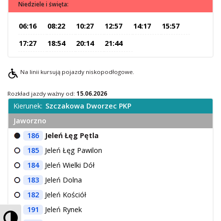
Niedziele i święta:
O Spółce
06:16
08:22
10:27
12:57
14:17
15:57
Uwagi i wnioski
Ochrona danych osobowych
17:27
18:54
20:14
21:44
Na linii kursują pojazdy niskopodłogowe.
Rozkład jazdy ważny od:
15.06.2026
Kierunek:
Szczakowa Dworzec PKP
Jaworzno
186
Jeleń Łęg Pętla
185
Jeleń Łęg Pawilon
184
Jeleń Wielki Dół
183
Jeleń Dolna
182
Jeleń Kościół
191
Jeleń Rynek
Przełącz wysoki kontrast