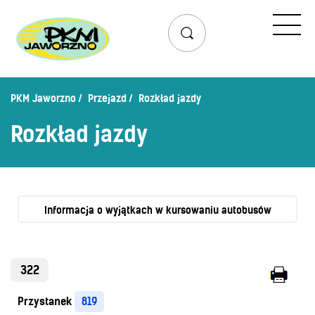
Przejazd
Rozkład jazdy
Lista przystanków
PKM Jaworzno
Przejazd
Rozkład jazdy
Schemat linii dziennych
Rozkład jazdy
Zaplanuj podróż – wyszukiwarka połączeń
Mapa przystanków i połączeń
Schemat linii nocnych
Bilety
Informacja o wyjątkach w kursowaniu autobusów
Cennik biletów
Uprawnienia do ulg
322
Regulamin przewozów
Przystanek
819
Honorowanie biletów ZK„KM”