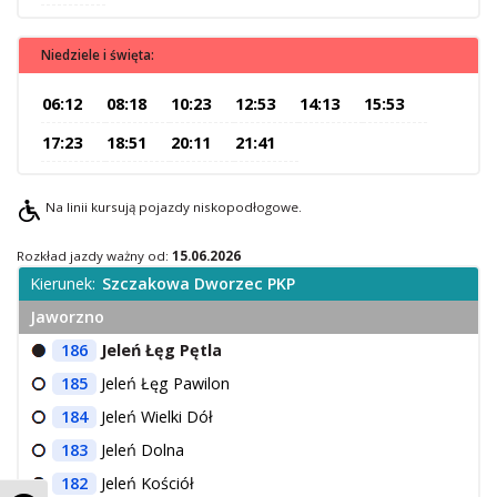
O Spółce
Niedziele i święta:
Uwagi i wnioski
Ochrona danych osobowych
06:12
08:18
10:23
12:53
14:13
15:53
17:23
18:51
20:11
21:41
Na linii kursują pojazdy niskopodłogowe.
Rozkład jazdy ważny od:
15.06.2026
Kierunek:
Szczakowa Dworzec PKP
Jaworzno
186
Jeleń Łęg Pętla
185
Jeleń Łęg Pawilon
184
Jeleń Wielki Dół
183
Jeleń Dolna
182
Jeleń Kościół