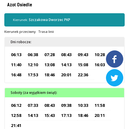
Kontrola biletów
Azot Osiedle
Automaty biletowe
Sprzedaż biletów u kierowców
Kierunek:
Szczakowa Dworzec PKP
Jaworznicka Karta Miejska
Kierunek przeciwny
Trasa linii
Open Payment System
Dni robocze:
Sklep internetowy
06:13
06:38
07:28
08:43
09:43
10:28

Aktualności
11:40
12:10
13:08
14:13
15:08
16:03
16:48
17:53
18:46
20:01
22:36

Stacja Kontroli Pojazdów
Soboty (za wyjątkiem świąt):
Inne
06:12
07:33
08:43
09:38
10:33
11:58
Centrum Obsługi Klienta
12:58
14:13
15:43
17:13
18:46
20:11
Kontakt
21:41
Multimedia