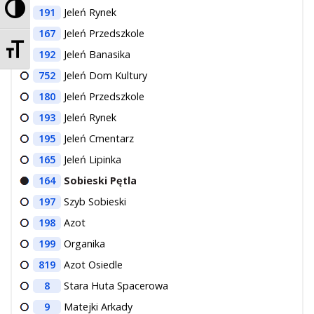
Przełącz wysoki kontrast
191
Jeleń Rynek
167
Jeleń Przedszkole
Zmień rozmiar czcionek
192
Jeleń Banasika
752
Jeleń Dom Kultury
180
Jeleń Przedszkole
193
Jeleń Rynek
195
Jeleń Cmentarz
165
Jeleń Lipinka
164
Sobieski Pętla
197
Szyb Sobieski
198
Azot
199
Organika
819
Azot Osiedle
8
Stara Huta Spacerowa
9
Matejki Arkady