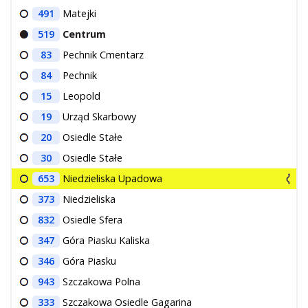
491
Matejki
519
Centrum
83
Pechnik Cmentarz
84
Pechnik
15
Leopold
19
Urząd Skarbowy
20
Osiedle Stałe
30
Osiedle Stałe
653
Niedzieliska Upadowa
373
Niedzieliska
832
Osiedle Sfera
347
Góra Piasku Kaliska
346
Góra Piasku
943
Szczakowa Polna
333
Szczakowa Osiedle Gagarina