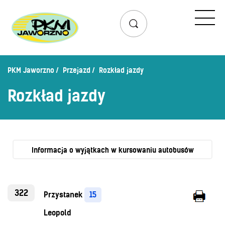
Przejazd
Rozkład jazdy
Lista przystanków
PKM Jaworzno
Przejazd
Rozkład jazdy
Schemat linii dziennych
Rozkład jazdy
Zaplanuj podróż – wyszukiwarka połączeń
Mapa przystanków i połączeń
Schemat linii nocnych
Bilety
Informacja o wyjątkach w kursowaniu autobusów
Cennik biletów
Uprawnienia do ulg
322
Przystanek
15
Regulamin przewozów
Leopold
Honorowanie biletów ZK„KM”