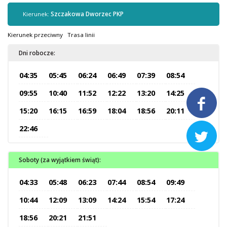
Kontrola biletów
Kierunek:
Szczakowa Dworzec PKP
Automaty biletowe
Sprzedaż biletów u kierowców
Kierunek przeciwny
Trasa linii
Jaworznicka Karta Miejska
Dni robocze:
Open Payment System
04:35
05:45
06:24
06:49
07:39
08:54
Sklep internetowy
09:55
10:40
11:52
12:22
13:20
14:25

Aktualności
15:20
16:15
16:59
18:04
18:56
20:11
22:46

Stacja Kontroli Pojazdów
Soboty (za wyjątkiem świąt):
Inne
04:33
05:48
06:23
07:44
08:54
09:49
10:44
12:09
13:09
14:24
15:54
17:24
Centrum Obsługi Klienta
Kontakt
18:56
20:21
21:51
Multimedia