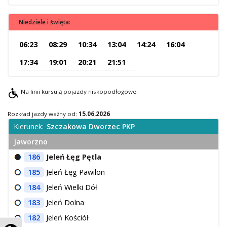
O Spółce
Niedziele i święta:
Uwagi i wnioski
Ochrona danych osobowych
06:23
08:29
10:34
13:04
14:24
16:04
17:34
19:01
20:21
21:51
Na linii kursują pojazdy niskopodłogowe.
Rozkład jazdy ważny od:
15.06.2026
Kierunek:
Szczakowa Dworzec PKP
Jaworzno
186
Jeleń Łęg Pętla
185
Jeleń Łęg Pawilon
184
Jeleń Wielki Dół
183
Jeleń Dolna
182
Jeleń Kościół