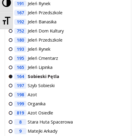
Przełącz wysoki kontrast
191
Jeleń Rynek
167
Jeleń Przedszkole
Zmień rozmiar czcionek
192
Jeleń Banasika
752
Jeleń Dom Kultury
180
Jeleń Przedszkole
193
Jeleń Rynek
195
Jeleń Cmentarz
165
Jeleń Lipinka
164
Sobieski Pętla
197
Szyb Sobieski
198
Azot
199
Organika
819
Azot Osiedle
8
Stara Huta Spacerowa
9
Matejki Arkady