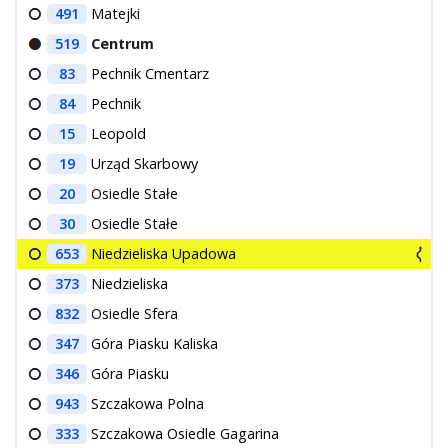
491
Matejki
519
Centrum
83
Pechnik Cmentarz
84
Pechnik
15
Leopold
19
Urząd Skarbowy
20
Osiedle Stałe
30
Osiedle Stałe
653
Niedzieliska Upadowa
373
Niedzieliska
832
Osiedle Sfera
347
Góra Piasku Kaliska
346
Góra Piasku
943
Szczakowa Polna
333
Szczakowa Osiedle Gagarina