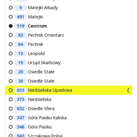
9
Matejki Arkady
491
Matejki
519
Centrum
83
Pechnik Cmentarz
84
Pechnik
15
Leopold
19
Urząd Skarbowy
20
Osiedle Stałe
30
Osiedle Stałe
653
Niedzieliska Upadowa
373
Niedzieliska
832
Osiedle Sfera
347
Góra Piasku Kaliska
346
Góra Piasku
943
Szczakowa Polna