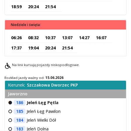
18:59
20:24
21:54
O Spółce
Uwagi i wnioski
Ochrona danych osobowych
Niedziele i święta:
06:26
08:32
10:37
13:07
14:27
16:07
17:37
19:04
20:24
21:54
Na linii kursują pojazdy niskopodłogowe.
Rozkład jazdy ważny od:
15.06.2026
Kierunek:
Szczakowa Dworzec PKP
Jaworzno
186
Jeleń Łęg Pętla
185
Jeleń Łęg Pawilon
184
Jeleń Wielki Dół
183
Jeleń Dolna