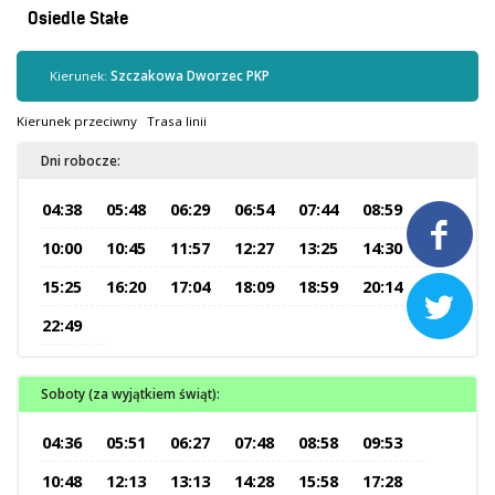
Kontrola biletów
Osiedle Stałe
Automaty biletowe
Sprzedaż biletów u kierowców
Kierunek:
Szczakowa Dworzec PKP
Jaworznicka Karta Miejska
Kierunek przeciwny
Trasa linii
Open Payment System
Dni robocze:
Sklep internetowy
04:38
05:48
06:29
06:54
07:44
08:59

Aktualności
10:00
10:45
11:57
12:27
13:25
14:30
15:25
16:20
17:04
18:09
18:59
20:14

Stacja Kontroli Pojazdów
22:49
Inne
Soboty (za wyjątkiem świąt):
Centrum Obsługi Klienta
04:36
05:51
06:27
07:48
08:58
09:53
Kontakt
10:48
12:13
13:13
14:28
15:58
17:28
Multimedia