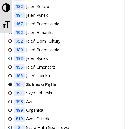
Przełącz wysoki kontrast
182
Jeleń Kościół
191
Jeleń Rynek
Zmień rozmiar czcionek
167
Jeleń Przedszkole
192
Jeleń Banasika
752
Jeleń Dom Kultury
180
Jeleń Przedszkole
193
Jeleń Rynek
195
Jeleń Cmentarz
165
Jeleń Lipinka
164
Sobieski Pętla
197
Szyb Sobieski
198
Azot
199
Organika
819
Azot Osiedle
8
Stara Huta Spacerowa