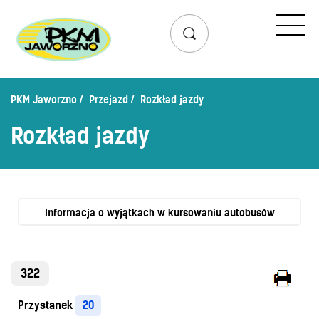
Przejazd
Rozkład jazdy
Lista przystanków
PKM Jaworzno
Przejazd
Rozkład jazdy
Schemat linii dziennych
Rozkład jazdy
Zaplanuj podróż – wyszukiwarka połączeń
Mapa przystanków i połączeń
Schemat linii nocnych
Bilety
Informacja o wyjątkach w kursowaniu autobusów
Cennik biletów
Uprawnienia do ulg
322
Regulamin przewozów
Przystanek
20
Honorowanie biletów ZK„KM”